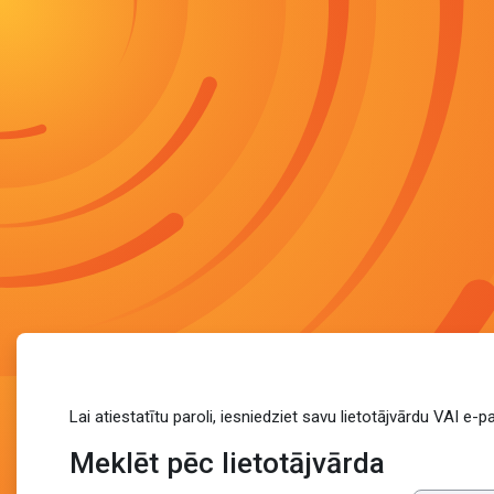
Atvērt galveno saturu
Lai atiestatītu paroli, iesniedziet savu lietotājvārdu VAI e-
Meklēt pēc lietotājvārda
Meklēt pēc lietotājvārda