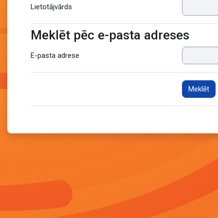
Lietotājvārds
Meklēt pēc e-pasta adreses
Meklēt pēc e-pasta adreses
E-pasta adrese