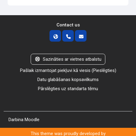
Contact us
Sazināties ar vietnes atbalstu
Pašlaik izmantojat piekļuvi kā viesis (
Pieslēgties
)
Datu glabāšanas kopsavilkums
Pārslēgties uz standarta tēmu
Darbina
Moodle
This theme was proudly developed by