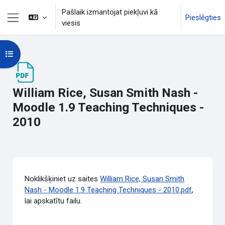
Atvērt galveno saturu
Pašlaik izmantojat piekļuvi kā
Pieslēgties
viesis
Sānu panelis
Atvērt kursu indeksu
William Rice, Susan Smith Nash -
Moodle 1.9 Teaching Techniques -
2010
Izpildes nosacījumi
Noklikšķiniet uz saites
William Rice, Susan Smith
Nash - Moodle 1.9 Teaching Techniques - 2010.pdf
,
lai apskatītu failu.