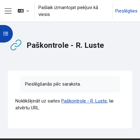
Atvērt galveno saturu
Pašlaik izmantojat piekļuvi kā
Pieslēgties
viesis
Sānu panelis
Atvērt kursu indeksu
Paškontrole - R. Luste
Izpildes nosacījumi
Pieslēgšanās pēc saraksta.
Noklikšķināt uz saites
Paškontrole - R. Luste
, lai
atvērtu URL.