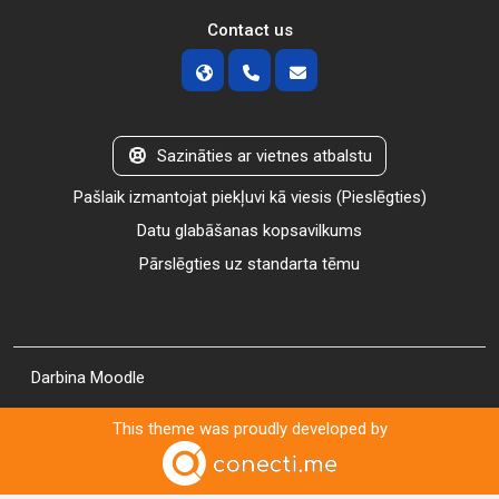
Contact us
Sazināties ar vietnes atbalstu
Pašlaik izmantojat piekļuvi kā viesis (
Pieslēgties
)
Datu glabāšanas kopsavilkums
Pārslēgties uz standarta tēmu
Darbina
Moodle
This theme was proudly developed by