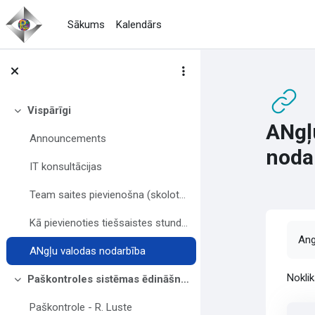
Atvērt galveno saturu
Sākums
Kalendārs
Vispārīgi
Savērst
ANgļ
Announcements
noda
IT konsultācijas
Team saites pievienošna (skolotājiem)
Kā pievienoties tiešsaistes stundai (jauniešiem)
Izp
Ang
ANgļu valodas nodarbība
Nokli
Paškontroles sistēmas ēdināšnas uzņēmumos (Luste)
Savērst
Paškontrole - R. Luste