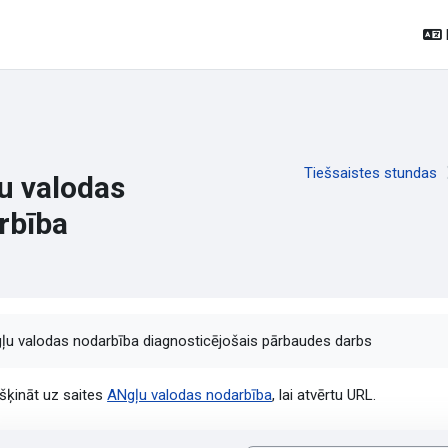
Tiešsaistes stundas
u valodas
rbība
ildes nosacījumi
ļu valodas nodarbība diagnosticējošais pārbaudes darbs
kšķināt uz saites
ANgļu valodas nodarbība
, lai atvērtu URL.