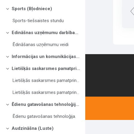
Sports (Bļodniece)
Savērst
Sports-tiešsaistes stundu
Edināšnas uzņēmumu darbības pamatproncipi (Bitere)
Savērst
Ēdināšanas uzņēmumu veidi
Informācijas un komunikācijas tehn. (Paegle)
Savērst
Contact us
Lietišķās saskarsmes pamatprincipi (Bērziņa)
Savērst
Lietišķās saskarsmes pamatprincipi
Lietišķās saskarsmes pamatprincipi
Ēdienu gatavošanas tehnoloģijas (Bitere)
Savērst
Ēdienu gatavošanas tehnoloģija.
Audzināšna (Luste)
Savērst