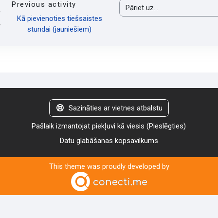
Previous activity
Pāriet uz...
Kā pievienoties tiešsaistes
stundai (jauniešiem)
Sazināties ar vietnes atbalstu
Pašlaik izmantojat piekļuvi kā viesis (
Pieslēgties
)
Datu glabāšanas kopsavilkums
This theme was proudly developed by