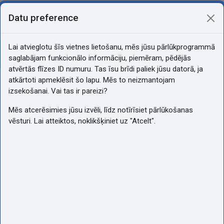
Atvērt galveno saturu
Pašlaik izmantojat piekļuvi kā
Datu preference
Pieslēgties
viesis
Sānu panelis
Lai atvieglotu šīs vietnes lietošanu, mēs jūsu pārlūkprogrammā
Atvērt kursu indeksu
saglabājam funkcionālo informāciju, piemēram, pēdējās
Darba vietas un telpu sagatavošana
atvērtās flīzes ID numuru. Tas īsu brīdi paliek jūsu datorā, ja
(Bola)
atkārtoti apmeklēsit šo lapu. Mēs to neizmantojam
izsekošanai. Vai tas ir pareizi?
Mēs atcerēsimies jūsu izvēli, līdz notīrīsiet pārlūkošanas
vēsturi. Lai atteiktos, noklikšķiniet uz "Atcelt".
Darba vietas
un telpu
sagatavošana
(Bola)