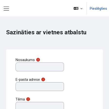
Atvērt galveno saturu
Pieslēgties
Sānu panelis
Sazināties ar vietnes atbalstu
Nosaukums
E-pasta adrese
Tēma