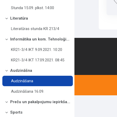
Stunda 15.09. plkst. 14:00
Literatūra
Collapse
Literatūras stunda KR 213/4
Informātika un kom. Tehnoloģijas
Collapse
Contact us
KR21-3/4 IKT 9.09.2021. 10:20
KR21-3/4 IKT 17.09.2021. 08:45
Audzināšna
Collapse
Audzināšana
Audzināšana 16.09.
Preču un pakalpojumu iepirkšana KR21-3/4
Collapse
Sports
Collapse