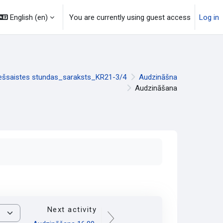
English ‎(en)‎
You are currently using guest access
Log in
ešsaistes stundas_saraksts_KR21-3/4
Audzināšna
Audzināšana
Next activity