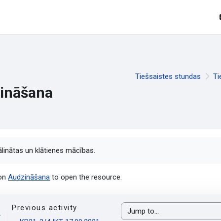
Tiešsaistes stundas
Ti
ināšana
pletion requirements
ālinātas un klātienes mācības.
 on
Audzināšana
to open the resource.
Previous activity
Jump to...