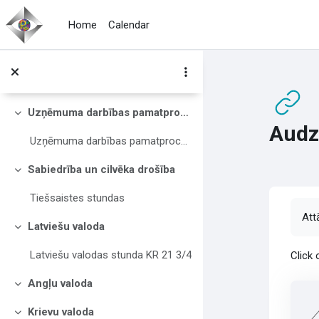
Skip to main content
Home
Calendar
IT konsultācijas
Team saites pievienošna (skolotājiem)
Kā pievienoties tiešsaistes stundai (jauniešiem)
Uzņēmuma darbības pamatprocesi
Collapse
Audz
Uzņēmuma darbības pamatprocesi
Sabiedrība un cilvēka drošība
Collapse
Tiešsaistes stundas
Com
Att
Latviešu valoda
Collapse
Latviešu valodas stunda KR 21 3/4
Click
Angļu valoda
Collapse
Krievu valoda
Collapse