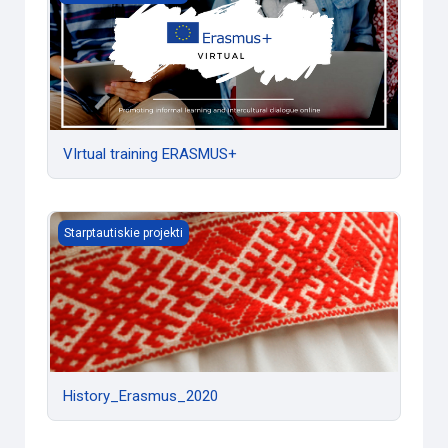
VIrtual training ERASMUS+
History_Erasmus_2020
Starptautiskie projekti
History_Erasmus_2020