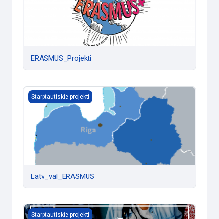
ERASMUS_Projekti
Latv_val_ERASMUS
Starptautiskie projekti
Latv_val_ERASMUS
VIrtual training ERASMUS+
Starptautiskie projekti