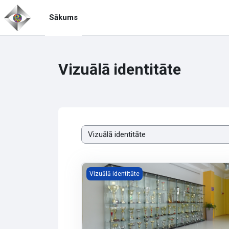
Atvērt galveno saturu
Sākums
Vizuālā identitāte
Kursu kategorijas
Vizuālā identitāte
Vizuālā identitāte