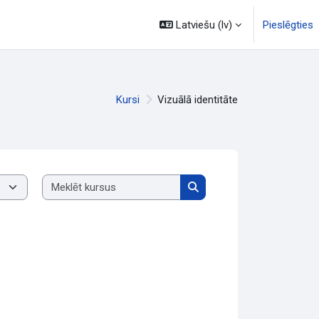
Latviešu ‎(lv)‎
Pieslēgties
Kursi
Vizuālā identitāte
Meklēt kursus
Meklēt kursus