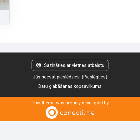
Sazināties ar vietnes atbalstu
Jūs neesat pieslēdzies. (
Pieslēgties
)
Datu glabāšanas kopsavilkums
This theme was proudly developed by