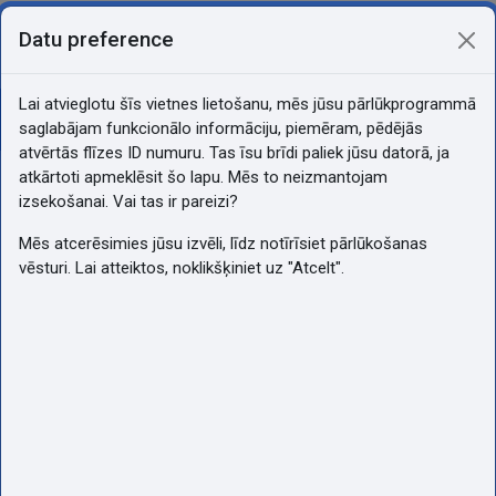
Atvērt galveno saturu
Pašlaik izmantojat piekļuvi kā
Datu preference
Pieslēgties
viesis
Sānu panelis
Lai atvieglotu šīs vietnes lietošanu, mēs jūsu pārlūkprogrammā
Atvērt kursu indeksu
saglabājam funkcionālo informāciju, piemēram, pēdējās
Informātika un kom. Tehnoloģijas
atvērtās flīzes ID numuru. Tas īsu brīdi paliek jūsu datorā, ja
atkārtoti apmeklēsit šo lapu. Mēs to neizmantojam
izsekošanai. Vai tas ir pareizi?
Mēs atcerēsimies jūsu izvēli, līdz notīrīsiet pārlūkošanas
vēsturi. Lai atteiktos, noklikšķiniet uz "Atcelt".
Informātika un
kom.
Tehnoloģijas
KR21-3/4 IKT 9.09.2021. 10:20