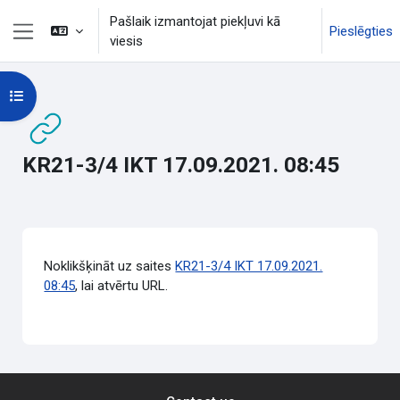
Atvērt galveno saturu
Pašlaik izmantojat piekļuvi kā
Pieslēgties
viesis
Sānu panelis
Atvērt kursu indeksu
KR21-3/4 IKT 17.09.2021. 08:45
Izpildes nosacījumi
Noklikšķināt uz saites
KR21-3/4 IKT 17.09.2021.
08:45
, lai atvērtu URL.