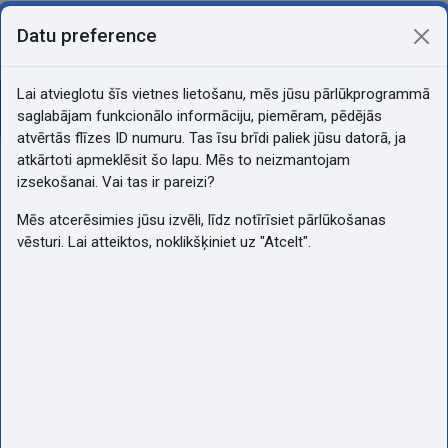
Atvērt galveno saturu
Pašlaik izmantojat piekļuvi kā
Datu preference
Pieslēgties
viesis
Sānu panelis
Lai atvieglotu šīs vietnes lietošanu, mēs jūsu pārlūkprogrammā
Atvērt kursu indeksu
saglabājam funkcionālo informāciju, piemēram, pēdējās
Sports
atvērtās flīzes ID numuru. Tas īsu brīdi paliek jūsu datorā, ja
atkārtoti apmeklēsit šo lapu. Mēs to neizmantojam
izsekošanai. Vai tas ir pareizi?
Mēs atcerēsimies jūsu izvēli, līdz notīrīsiet pārlūkošanas
vēsturi. Lai atteiktos, noklikšķiniet uz "Atcelt".
Sports
Tiešsaistes stunda