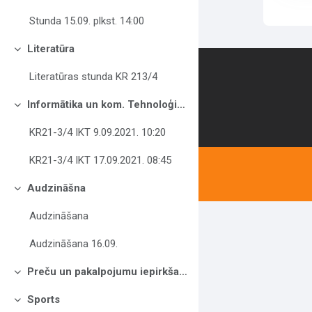
Stunda 15.09. plkst. 14:00
Literatūra
Savērst
Contact us
Literatūras stunda KR 213/4
Informātika un kom. Tehnoloģijas
Savērst
KR21-3/4 IKT 9.09.2021. 10:20
KR21-3/4 IKT 17.09.2021. 08:45
Audzināšna
Savērst
Audzināšana
Audzināšana 16.09.
Preču un pakalpojumu iepirkšana KR21-3/4
Savērst
Sports
Savērst