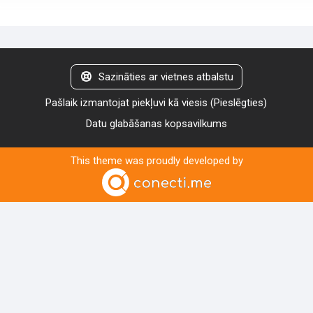
Sazināties ar vietnes atbalstu
Pašlaik izmantojat piekļuvi kā viesis (
Pieslēgties
)
Datu glabāšanas kopsavilkums
This theme was proudly developed by