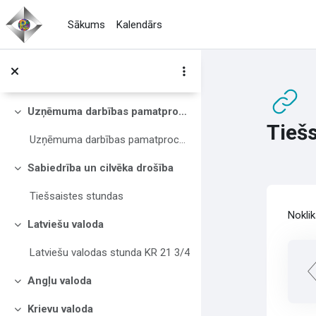
Atvērt galveno saturu
Sākums
Kalendārs
IT konsultācijas
Team saites pievienošna (skolotājiem)
Kā pievienoties tiešsaistes stundai (jauniešiem)
Uzņēmuma darbības pamatprocesi
Savērst
Tieš
Uzņēmuma darbības pamatprocesi
Sabiedrība un cilvēka drošība
Savērst
Tiešsaistes stundas
Izp
Nokli
Latviešu valoda
Savērst
Latviešu valodas stunda KR 21 3/4
Angļu valoda
Savērst
Krievu valoda
Savērst