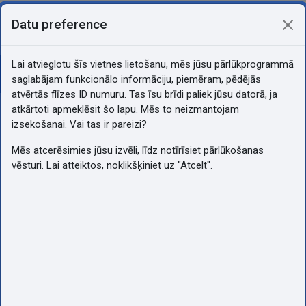
Atvērt galveno saturu
Pašlaik izmantojat piekļuvi kā
Datu preference
Pieslēgties
viesis
Sānu panelis
Lai atvieglotu šīs vietnes lietošanu, mēs jūsu pārlūkprogrammā
Atvērt kursu indeksu
saglabājam funkcionālo informāciju, piemēram, pēdējās
Angļu valoda(Rimare,
atvērtās flīzes ID numuru. Tas īsu brīdi paliek jūsu datorā, ja
Atroščenkova)
atkārtoti apmeklēsit šo lapu. Mēs to neizmantojam
izsekošanai. Vai tas ir pareizi?
Mēs atcerēsimies jūsu izvēli, līdz notīrīsiet pārlūkošanas
vēsturi. Lai atteiktos, noklikšķiniet uz "Atcelt".
Angļu
valoda(Rimare,
Atroščenkova)
Angļu valoda 2.grupa (sk. I. Rimare)