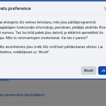
Datu preference
ai atvieglotu šīs vietnes lietošanu, mēs jūsu pārlūkprogrammā
aglabājam funkcionālo informāciju, piemēram, pēdējās atvērtās flīze
saistes stundas_saraksts_E21-7/
D numuru. Tas īsu brīdi paliek jūsu datorā, ja atkārtoti apmeklēsit šo
apu. Mēs to neizmantojam izsekošanai. Vai tas ir pareizi?
ēs atcerēsimies jūsu izvēli, līdz notīrīsiet pārlūkošanas vēsturi. Lai
tteiktos, noklikšķiniet uz "Atcelt".
ements
Atcelt
Jā
ācijas
es pievienošna (skolotājiem)