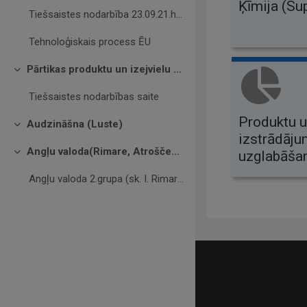
Ķīmija (Su
Tiešsaistes nodarbība 23.09.21.https://teams.micro...
Tehnoloģiskais process ĒU
Pārtikas produktu un izejvielu pirmapstrāde (Vilmane)
Savērst
Tiešsaistes nodarbības saite
Produktu 
Audzināšna (Luste)
Savērst
izstrādāj
Angļu valoda(Rimare, Atroščenkova)
uzglabāša
Savērst
Angļu valoda 2.grupa (sk. I. Rimare)
Contact us