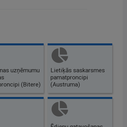
šnas uzņēmumu
Lietiķās saskarsmes
as
pamatproncipi
roncipi (Bitere)
(Austruma)
Ēdienu gatavošanas