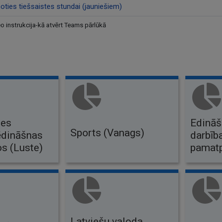
oties tiešsaistes stundai (jauniešiem)
eo instrukcija-kā atvērt Teams pārlūkā
les
Edinā
Sports (Vanags)
ēdināšnas
darbīb
 (Luste)
pamatp
Latviešu valoda