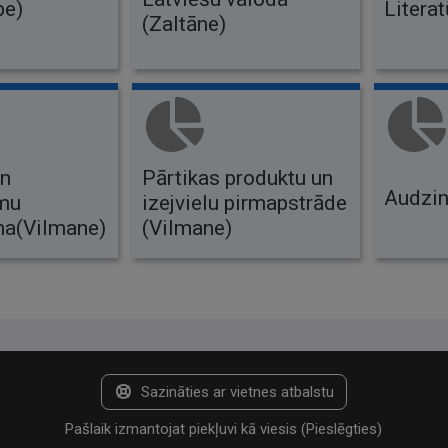
pe)
Literat
(Zaltāne)
un
Pārtikas produktu un
Audzin
umu
izejvielu pirmapstrāde
na(Vilmane)
(Vilmane)
Sazināties ar vietnes atbalstu
Pašlaik izmantojat piekļuvi kā viesis (
Pieslēgties
)