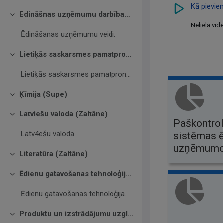
Kā pievien
Edināšnas uzņēmumu darbības pamatproncipi (Bitere)
Savērst
Neliela vid
Ēdināšanas uzņēmumu veidi.
Lietiķās saskarsmes pamatproncipi (Austruma)
Savērst
Lietiķās saskarsmes pamatproncipi
Ķīmija (Supe)
Savērst
Latviešu valoda (Zaltāne)
Savērst
Paškontro
Latv4ešu valoda
sistēmas 
uzņēmumos
Literatūra (Zaltāne)
Savērst
Ēdienu gatavošanas tehnoloģijas (Bitere)
Savērst
Ēdienu gatavošanas tehnoloģija.
Produktu un izstrādājumu uzglabāšana(Vilmane)
Savērst