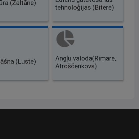
ūra (Zaltāne)
tehnoloģijas (Bitere)
Angļu valoda(Rimare,
āšna (Luste)
Atroščenkova)