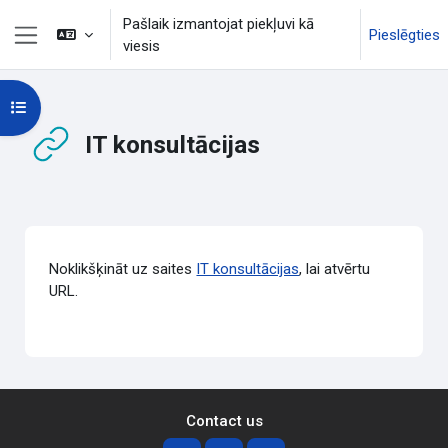
Atvērt galveno saturu
Pašlaik izmantojat piekļuvi kā
Pieslēgties
viesis
Sānu panelis
Atvērt kursu indeksu
IT konsultācijas
Izpildes nosacījumi
Noklikšķināt uz saites
IT konsultācijas
, lai atvērtu
URL.
Contact us