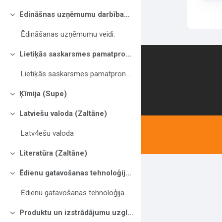
Edināšnas uzņēmumu darbības pamatproncipi (Bitere)
Savērst
Ēdināšanas uzņēmumu veidi.
Lietiķās saskarsmes pamatproncipi (Austruma)
Savērst
Contact us
Lietiķās saskarsmes pamatproncipi
Ķīmija (Supe)
Savērst
Latviešu valoda (Zaltāne)
Savērst
Latv4ešu valoda
Literatūra (Zaltāne)
Savērst
Ēdienu gatavošanas tehnoloģijas (Bitere)
Savērst
Ēdienu gatavošanas tehnoloģija.
Produktu un izstrādājumu uzglabāšana(Vilmane)
Savērst