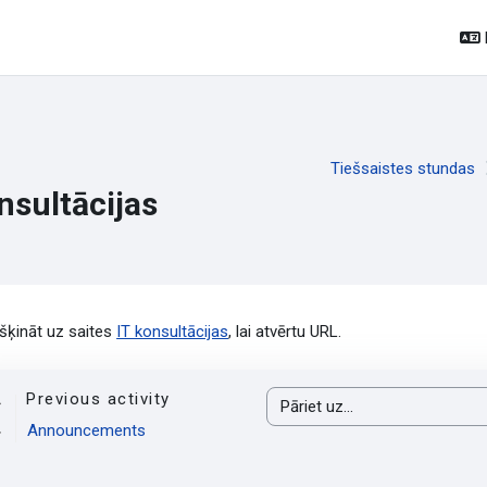
Tiešsaistes stundas
nsultācijas
ildes nosacījumi
kšķināt uz saites
IT konsultācijas
, lai atvērtu URL.
Previous activity
Pāriet uz...
Announcements