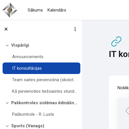
Atvērt galveno saturu
Sākums
Kalendārs
Vispārīgi
Savērst
IT ko
Announcements
IT konsultācijas
Team saites pievienošna (skolotājiem)
Izp
Nokli
Kā pievienoties tiešsaistes stundai (jauniešiem)
Paškontroles sistēmas ēdināšnas uzņēmumos (Luste)
Savērst
Paškontrole - R. Luste
Sports (Vanags)
Savērst