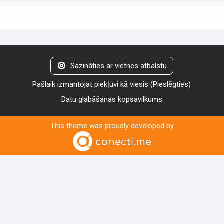
Sazināties ar vietnes atbalstu
Pašlaik izmantojat piekļuvi kā viesis (
Pieslēgties
)
Datu glabāšanas kopsavilkums
This theme was proudly developed by