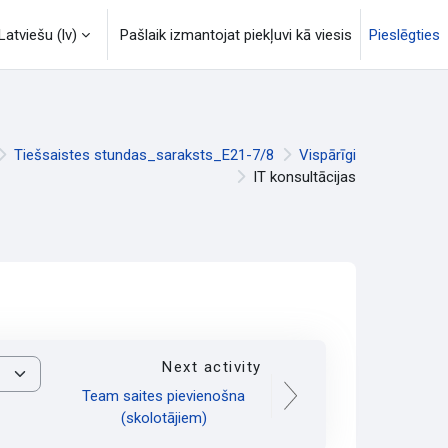
Latviešu ‎(lv)‎
Pašlaik izmantojat piekļuvi kā viesis
Pieslēgties
Tiešsaistes stundas_saraksts_E21-7/8
Vispārīgi
IT konsultācijas
Next activity
Team saites pievienošna
(skolotājiem)