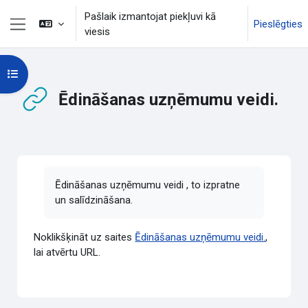
Atvērt galveno saturu
Pašlaik izmantojat piekļuvi kā
Pieslēgties
viesis
Sānu panelis
Atvērt kursu indeksu
Ēdināšanas uzņēmumu veidi.
Izpildes nosacījumi
Ēdināšanas uzņēmumu veidi , to izpratne
un salīdzināšana.
Noklikšķināt uz saites
Ēdināšanas uzņēmumu veidi.
,
lai atvērtu URL.