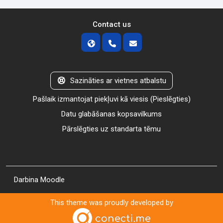
Contact us
Sazināties ar vietnes atbalstu
Pašlaik izmantojat piekļuvi kā viesis (
Pieslēgties
)
Datu glabāšanas kopsavilkums
Pārslēgties uz standarta tēmu
Darbina
Moodle
This theme was proudly developed by