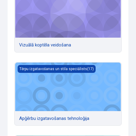
Vizuālā koptēla veidošana
Apģērbu izgatavošanas tehnoloģija
Tērpu izgatavošanas un stila speciālists(17)
Apģērbu izgatavošanas tehnoloģija