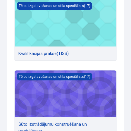
Kvalifikācijas prakse(TISS)
Tērpu izgatavošanas un stila speciālists(17)
Kvalifikācijas prakse(TISS)
Šūto izstrādājumu konstruēšana un modelēšana
Tērpu izgatavošanas un stila speciālists(17)
Šūto izstrādājumu konstruēšana un
modelēšana