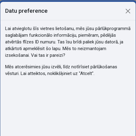
Atvērt galveno saturu
Pašlaik izmantojat piekļuvi kā
Datu preference
Pieslēgties
viesis
Sānu panelis
Lai atvieglotu šīs vietnes lietošanu, mēs jūsu pārlūkprogrammā
Atvērt kursu indeksu
saglabājam funkcionālo informāciju, piemēram, pēdējās
Vispārīgi
atvērtās flīzes ID numuru. Tas īsu brīdi paliek jūsu datorā, ja
atkārtoti apmeklēsit šo lapu. Mēs to neizmantojam
izsekošanai. Vai tas ir pareizi?
Mēs atcerēsimies jūsu izvēli, līdz notīrīsiet pārlūkošanas
vēsturi. Lai atteiktos, noklikšķiniet uz "Atcelt".
Announcements
IT konsultācijas