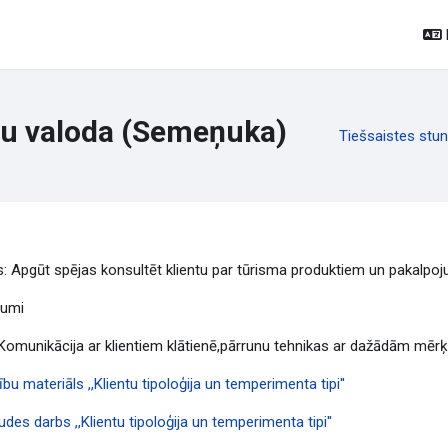
vu valoda (Semeņuka)
Tiešsaistes st
tion outline
: Apgūt spējas konsultēt klientu par tūrisma produktiem un pakalpoju
vumi
. Komunikācija ar klientiem klātienē,pārrunu tehnikas ar dažādām mēr
bu materiāls ,,Klientu tipoloģija un temperimenta tipi''
des darbs ,,Klientu tipoloģija un temperimenta tipi''