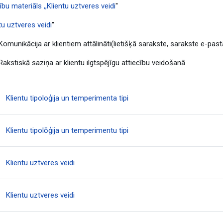
bu materiāls ,,
Klientu uztveres veidi
''
tu uztveres veidi
''
 Komunikācija ar klientiem attālināti(lietišķā sarakste, sarakste e-pastā
 Rakstiskā saziņa ar klientu ilgtspējīgu attiecību veidošanā
Fails
Klientu tipoloģija un temperimenta tipi
Uzdevums
Klientu tipolōģija un temperimentu tipi
Fails
Klientu uztveres veidi
Uzdevums
Klientu uztveres veidi