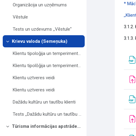
* Mācī
Organizācija un uzņēmums
,,
Klien
Vēstule
3.1.2.
Tests un uzdevums ,,Vēstule''
3.1.3.
Krievu valoda (Semeņuka)
Savērst
Klientu tipoloģija un temperimenta tipi
Klientu tipolōģija un temperimentu tipi
Klientu uztveres veidi
Klientu uztveres veidi
Dažādu kultūru un tautību klienti
Tests ,,Dažādu kultūru un tautību klienti''
Tūrisma informācijas apstrāde(Freiberga)
Savērst