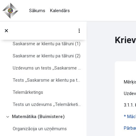
Atvērt galveno saturu
Tests un uzdevums ,,Jautājumi pārdošanā (1)''
Sākums
Kalendārs
Jautājumi pārdošanā (2)
Uzdevumi ,,Jautājumi pārdošanā (2)''
Krie
Saskarsme ar klientu pa tālruni (1)
Saskarsme ar klientu pa tālruni (2)
Uzdevums un tests ,,Saskarsme ar klientu pa tālruni (1)
Sec
Tests ,,Saskarsme ar klientu pa tālruni (2)
Mērķis
Telemārketings
Uzde
Tests un uzdevums ,,Telemārketings''
3.1.1
* Mācī
Matemātika (Buimistere)
Savērst
Pārbau
Organizācija un uzņēmums