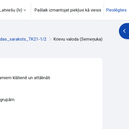
Latviešu ‎(lv)‎
Pašlaik izmantojat piekļuvi kā viesis
Pieslēgties
Atv
undas_saraksts_TK21-1/2
Krievu valoda (Semeņuka)
miem klātienē un attālināti
ķgrupām.