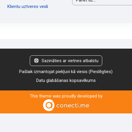
Pāriet uz...
Klientu uztveres veidi
Sazināties ar vietnes atbalstu
Pašlaik izmantojat piekļuvi kā viesis (
Pieslēgties
)
Datu glabāšanas kopsavilkums
This theme was proudly developed by