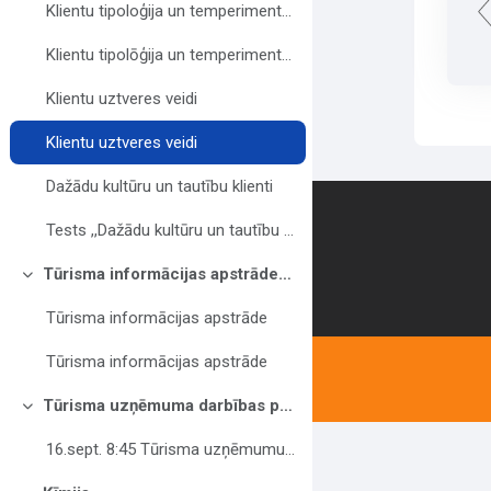
Klientu tipoloģija un temperimenta tipi
Klientu tipolōģija un temperimentu tipi
Klientu uztveres veidi
Klientu uztveres veidi
Dažādu kultūru un tautību klienti
Contact us
Tests ,,Dažādu kultūru un tautību klienti''
Tūrisma informācijas apstrāde(Freiberga)
Savērst
Tūrisma informācijas apstrāde
Tūrisma informācijas apstrāde
Tūrisma uzņēmuma darbības pam.pamat.pr. (Jaunozola)
Savērst
16.sept. 8:45 Tūrisma uzņēmumu darbības pamatprincipi