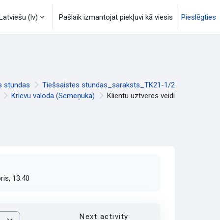
Latviešu ‎(lv)‎
Pašlaik izmantojat piekļuvi kā viesis
Pieslēgties
s stundas
Tiešsaistes stundas_saraksts_TK21-1/2
Krievu valoda (Semeņuka)
Klientu uztveres veidi
is, 13:40
Next activity