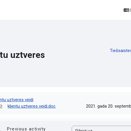
Tiešsaiste
tu uztveres
ildes nosacījumi
entu uztveres veidi
klientu uztveres veidi.doc
2021. gada 20. septembr
Previous activity