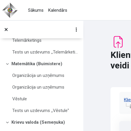
Atvērt galveno saturu
Saskarsme ar klientu pa tālruni (2)
Sākums
Kalendārs
Uzdevums un tests ,,Saskarsme ar klientu pa tālruni (1)
Tests ,,Saskarsme ar klientu pa tālruni (2)
Telemārketings
Tests un uzdevums ,,Telemārketings''
Klien
veidi
Matemātika (Buimistere)
Savērst
Organizācija un uzņēmums
Organizācija un uzņēmums
Izp
Vēstule
Kli
Tests un uzdevums ,,Vēstule''
Krievu valoda (Semeņuka)
Savērst